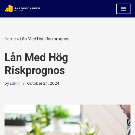
Skip
to
content
Home
»
Lån Med Hög Riskprognos
Lån Med Hög
Riskprognos
by
admin
October 21, 2024