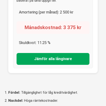
baserat på dina uppgifter.
Amortering (per månad):
2 500
kr
Månadskostnad:
3 375
kr
Skuldkvot:
11.25
%
Jämför alla långivare
Fördel:
Tillgänglighet för låg kreditvärdighet.
Nackdel:
Höga räntekostnader.