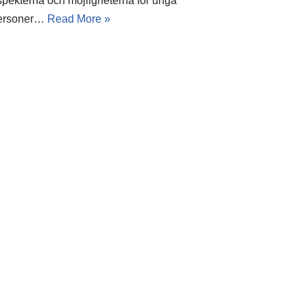
spekterna och möjligheterna för unga
ersoner…
Read More »