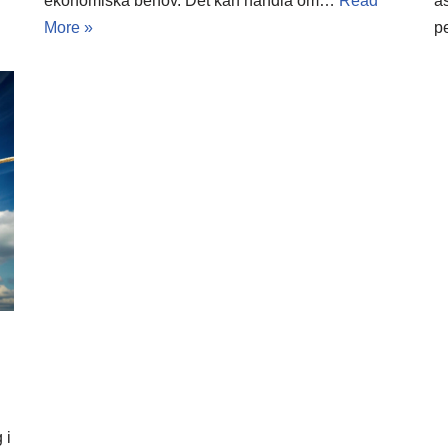
a
ekonomiska behov. Det kan handla om…
Read
p
More »
 i