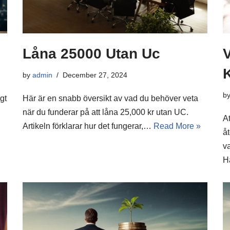
Låna 25000 Utan Uc
by
admin
December 27, 2024
b
gt
Här är en snabb översikt av vad du behöver veta
när du funderar på att låna 25,000 kr utan UC.
At
Artikeln förklarar hur det fungerar,…
Read More »
å
v
H