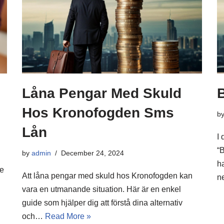
Låna Pengar Med Skuld
B
Hos Kronofogden Sms
b
Lån
I 
“B
by
admin
December 24, 2024
h
ke
Att låna pengar med skuld hos Kronofogden kan
n
vara en utmanande situation. Här är en enkel
guide som hjälper dig att förstå dina alternativ
och…
Read More »