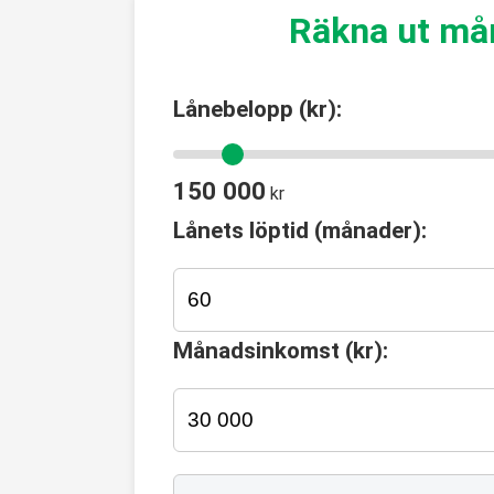
Räkna ut må
Lånebelopp (kr):
150 000
kr
Lånets löptid (månader):
Månadsinkomst (kr):