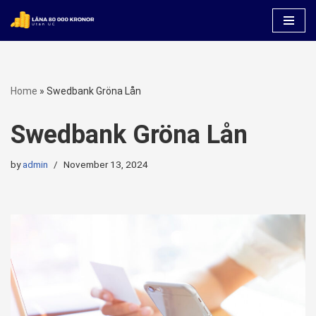
Skip
to
content
Home
»
Swedbank Gröna Lån
Swedbank Gröna Lån
by
admin
November 13, 2024