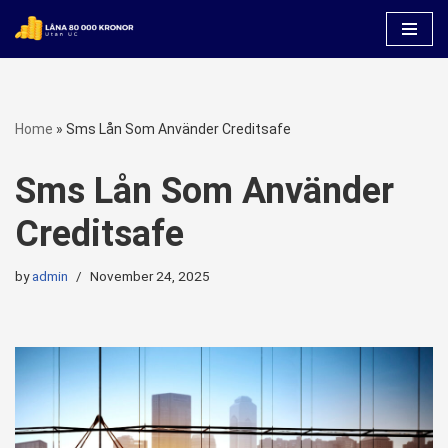
Skip
to
content
Home
»
Sms Lån Som Använder Creditsafe
Sms Lån Som Använder
Creditsafe
by
admin
November 24, 2025