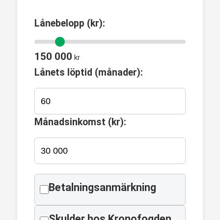
Lånebelopp (kr):
150 000
kr
Lånets löptid (månader):
Månadsinkomst (kr):
Betalningsanmärkning
Skulder hos Kronofogden