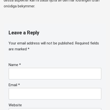
dessa aspekter kan ni båda njuta av den här lösningen utan
onödiga bekymmer.
Leave a Reply
Your email address will not be published.
Required fields
are marked
*
Name
*
Email
*
Website