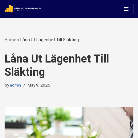
Skip
to
content
Home
»
Låna Ut Lägenhet Till Släkting
Låna Ut Lägenhet Till
Släkting
by
admin
May 9, 2025