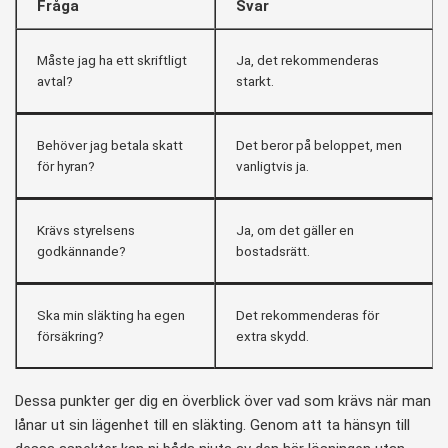
Fråga
Svar
Måste jag ha ett skriftligt
Ja, det rekommenderas
avtal?
starkt.
Behöver jag betala skatt
Det beror på beloppet, men
för hyran?
vanligtvis ja.
Krävs styrelsens
Ja, om det gäller en
godkännande?
bostadsrätt.
Ska min släkting ha egen
Det rekommenderas för
försäkring?
extra skydd.
Dessa punkter ger dig en överblick över vad som krävs när man
lånar ut sin lägenhet till en släkting. Genom att ta hänsyn till