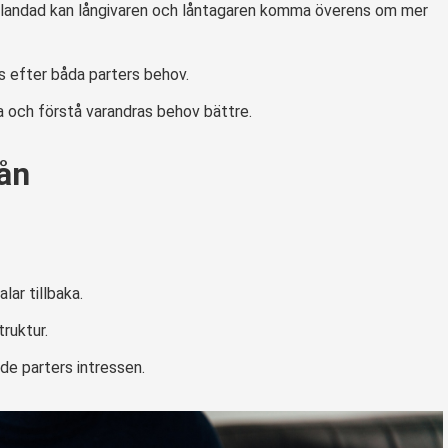
nblandad kan långivaren och låntagaren komma överens om mer
s efter båda parters behov.
ra och förstå varandras behov bättre.
ån
lar tillbaka.
ruktur.
de parters intressen.