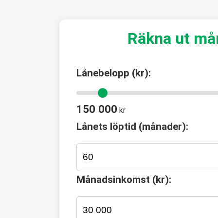
Räkna ut må
Lånebelopp (kr):
150 000
kr
Lånets löptid (månader):
Månadsinkomst (kr):