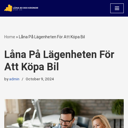
Skip
to
content
Home
»
Låna På Lägenheten För Att Köpa Bil
Låna På Lägenheten För
Att Köpa Bil
by
admin
October 9, 2024