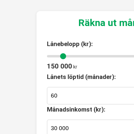
Räkna ut må
Lånebelopp (kr):
150 000
kr
Lånets löptid (månader):
Månadsinkomst (kr):