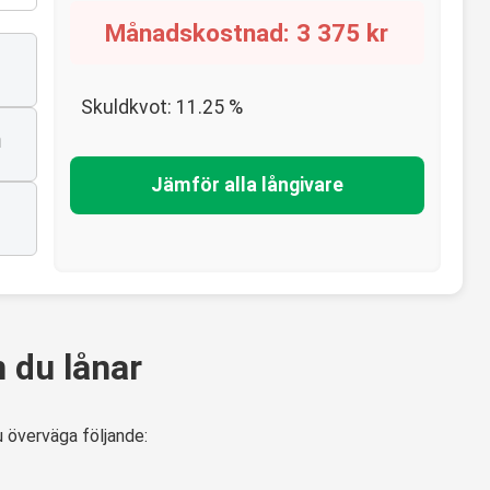
Månadskostnad:
3 375
kr
Skuldkvot:
11.25
%
n
Jämför alla långivare
n du lånar
u överväga följande: