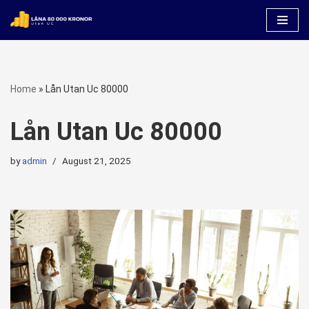
Skip
to
content
Home
»
Lån Utan Uc 80000
Lån Utan Uc 80000
by
admin
August 21, 2025