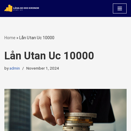
Skip
to
content
Home
»
Lån Utan Uc 10000
Lån Utan Uc 10000
by
admin
November 1, 2024