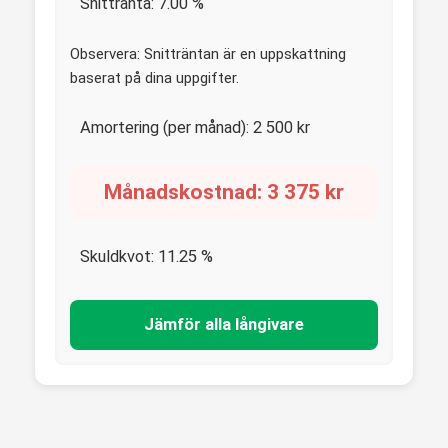
Snittränta:
7.00
%
Observera: Snitträntan är en uppskattning
baserat på dina uppgifter.
Amortering (per månad):
2 500
kr
Månadskostnad:
3 375
kr
Skuldkvot:
11.25
%
Jämför alla långivare