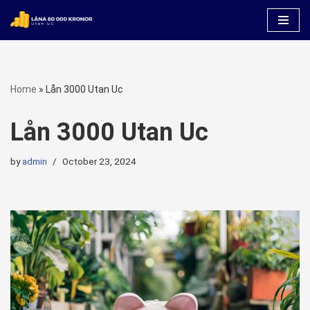
Skip
to
content
Home
»
Lån 3000 Utan Uc
Lån 3000 Utan Uc
by
admin
October 23, 2024