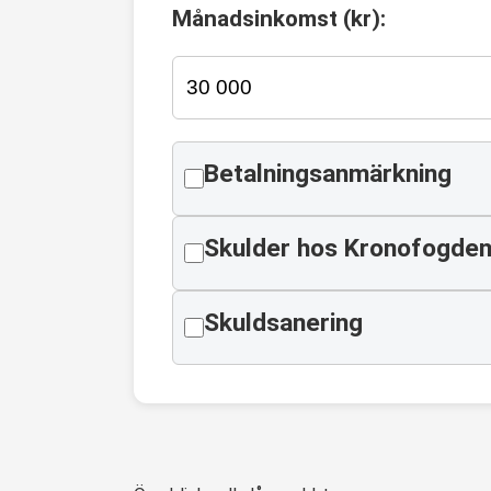
Månadsinkomst (kr):
Betalningsanmärkning
Skulder hos Kronofogde
Skuldsanering